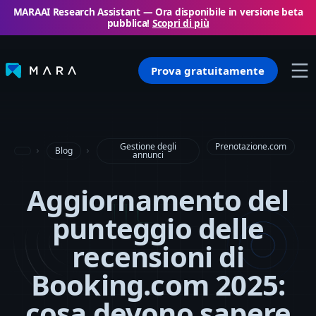
MARAAI Research Assistant — Ora disponibile in versione beta
pubblica!
Scopri di più
Prova gratuitamente
Gestione degli
Prenotazione.com
Blog
annunci
Aggiornamento del
punteggio delle
recensioni di
Booking.com 2025:
cosa devono sapere