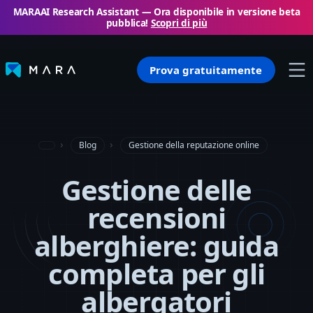
MARAAI Research Assistant — Ora disponibile in versione beta
pubblica!
Scopri di più
Prova gratuitamente
Blog
Gestione della reputazione online
Gestione delle
recensioni
alberghiere: guida
completa per gli
albergatori