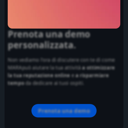
Prenota una demo
personalizzata.
Non vediamo l'ora di discutere con te di come
MARApuò aiutare la tua attività
a ottimizzare
la tua reputazione online
e
a risparmiare
tempo
da dedicare ai tuoi ospiti.
Prenota una demo