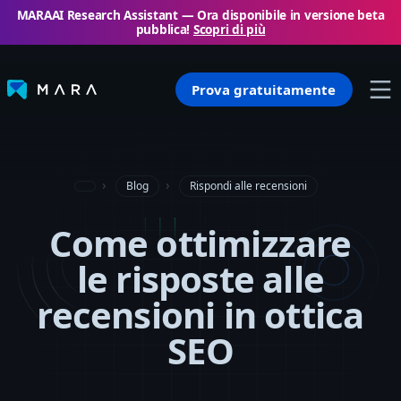
MARAAI Research Assistant — Ora disponibile in versione beta
pubblica!
Scopri di più
Prova gratuitamente
Blog
Rispondi alle recensioni
Come ottimizzare
le risposte alle
recensioni in ottica
SEO